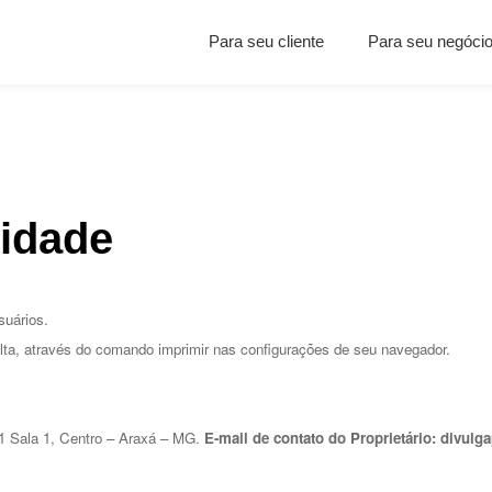
Para seu cliente
Para seu negóci
cidade
uários. 
lta, através do comando imprimir nas configurações de seu navegador.
1 Sala 1, Centro – Araxá – MG.
E-mail de contato do Proprietário: divu