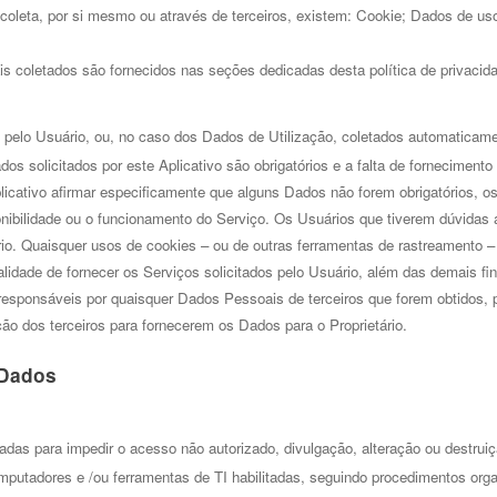
 coleta, por si mesmo ou através de terceiros, existem: Cookie; Dados de u
.
coletados são fornecidos nas seções dedicadas desta política de privacidade
pelo Usuário, ou, no caso dos Dados de Utilização, coletados automaticament
 solicitados por este Aplicativo são obrigatórios e a falta de fornecimento 
icativo afirmar especificamente que alguns Dados não forem obrigatórios, os
bilidade ou o funcionamento do Serviço. 
Os Usuários que tiverem dúvidas a
rio.
Quaisquer usos de cookies – ou de outras ferramentas de rastreamento – p
finalidade de fornecer os Serviços solicitados pelo Usuário, além das demais f
esponsáveis por quaisquer Dados Pessoais de terceiros que forem obtidos, 
ão dos terceiros para fornecerem os Dados para o Proprietário.
 Dados 
das para impedir o acesso não autorizado, divulgação, alteração ou destrui
putadores e /ou ferramentas de TI habilitadas, seguindo procedimentos orga