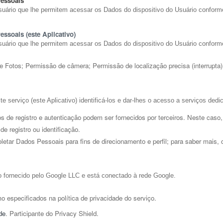
Pessoais
suário que lhe permitem acessar os Dados do dispositivo do Usuário conform
ssoais (este Aplicativo)  
Usuário que lhe permitem acessar os Dados do dispositivo do Usuário confor
 Fotos; Permissão de câmera; Permissão de localização precisa (interrupta)
te serviço (este Aplicativo) identificá-los e dar-lhes o acesso a serviços ded
s de registro e autenticação podem ser fornecidos por terceiros. Neste caso,
e registro ou identificação.
tar Dados Pessoais para fins de direcionamento e perfil; para saber mais, c
o fornecido pelo Google LLC e está conectado à rede Google.
 especificados na política de privacidade do serviço. 
de
. Participante do Privacy Shield. 