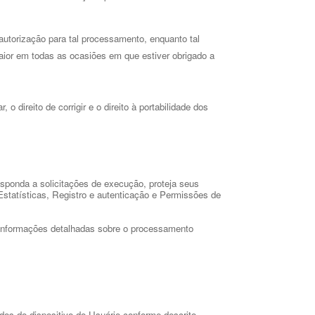
utorização para tal processamento, enquanto tal 
aior em todas as ocasiões em que estiver obrigado a 
direito de corrigir e o direito à portabilidade dos 
esponda a solicitações de execução, proteja seus
Estatísticas, Registro e autenticação e Permissões de
“Informações detalhadas sobre o processamento 
os do dispositivo do Usuário conforme descrito 