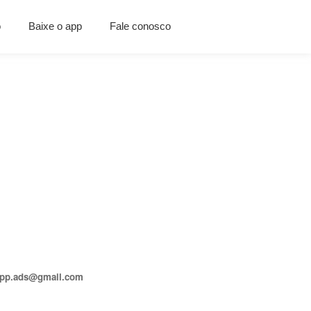
o
Baixe o app
Fale conosco
lgapp.ads@gmail.com