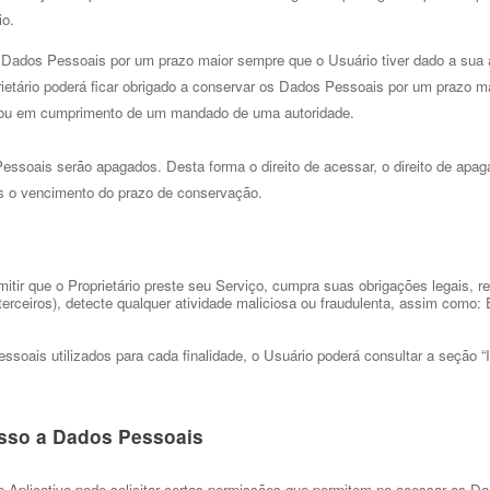
o. 
s Dados Pessoais por um prazo maior sempre que o Usuário tiver dado a sua a
prietário poderá ficar obrigado a conservar os Dados Pessoais por um prazo m
a ou em cumprimento de um mandado de uma autoridade. 
ais serão apagados. Desta forma o direito de acessar, o direito de apagar, o 
s o vencimento do prazo de conservação. 
itir que o Proprietário preste seu Serviço, cumpra suas obrigações legais, r
terceiros), detecte qualquer atividade maliciosa ou
fraudulenta, assim como: 
ssoais utilizados para cada finalidade, o Usuário poderá consultar a seção 
esso a Dados Pessoais 
 Aplicativo pode solicitar certas permissões que permitem-no acessar os Dad