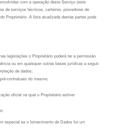
envolvidas com a operação deste Serviço (este 
s de serviços técnicos, carteiros, provedores de 
roprietário. A lista atualizada destas partes pode 
 legislações o Proprietário poderá ter a permissão 
cia ou em quaisquer outras bases jurídicas a seguir. 
proteção de dados; 
 pré-contratuais do mesmo; 
ão oficial na qual o Proprietário estiver 
o; 
em especial se o fornecimento de Dados for um 