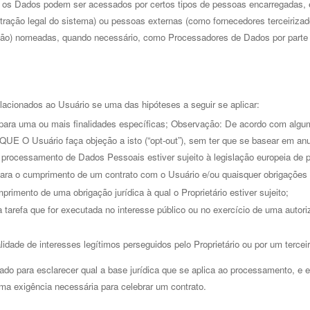
s, os Dados podem ser acessados por certos tipos de pessoas encarregadas, 
tração legal do sistema) ou pessoas externas (como fornecedores terceirizado
) nomeadas, quando necessário, como Processadores de Dados por parte do P
lacionados ao Usuário se uma das hipóteses a seguir se aplicar: 
ra uma ou mais finalidades específicas; Observação: De acordo com algumas
E O Usuário faça objeção a isto (“opt-out”), sem ter que se basear em anuên
 processamento de Dados Pessoais estiver sujeito à legislação europeia de 
para o cumprimento de um contrato com o Usuário e/ou quaisquer obrigações
rimento de uma obrigação jurídica à qual o Proprietário estiver sujeito; 
arefa que for executada no interesse público ou no exercício de uma autorizaç
idade de interesses legítimos perseguidos pelo Proprietário ou por um terceir
ado para esclarecer qual a base jurídica que se aplica ao processamento, e 
u uma exigência necessária para celebrar um contrato. 